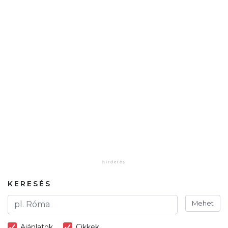
KERESÉS
Mehet
Ajánlatok
Cikkek