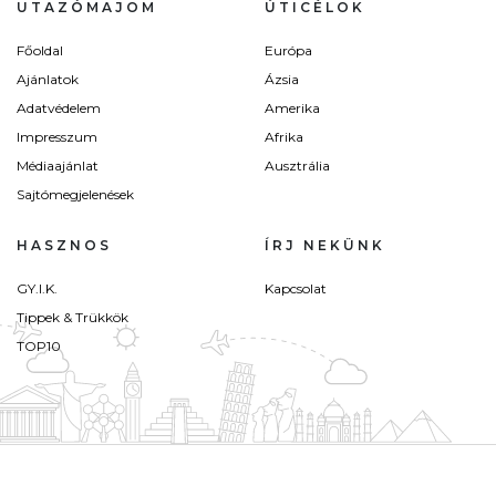
UTAZÓMAJOM
ÚTICÉLOK
Főoldal
Európa
Ajánlatok
Ázsia
Adatvédelem
Amerika
Impresszum
Afrika
Médiaajánlat
Ausztrália
Sajtómegjelenések
HASZNOS
ÍRJ NEKÜNK
GY.I.K.
Kapcsolat
Tippek & Trükkök
TOP10