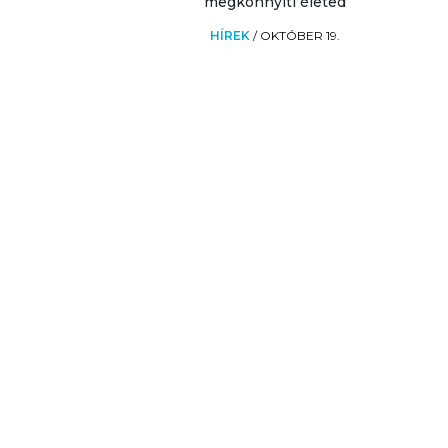
megkönnyíti életed
HÍREK
/
OKTÓBER 19.