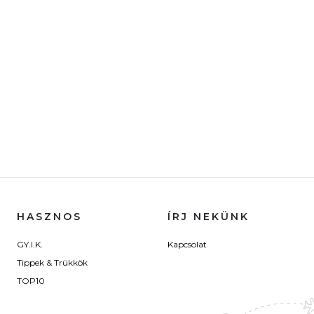
HASZNOS
ÍRJ NEKÜNK
GY.I.K.
Kapcsolat
Tippek & Trükkök
TOP10