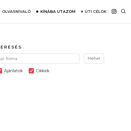
OLVASNIVALÓ
KÍNÁBA UTAZOM
ÚTI CÉLOK
Top 10 látnivalók térképpel
Európa
Tudnivalók az ajánlatok lefoglalásához
Ázsia
Tippek & Trükkök
Amerika
KERESÉS
Utazómajom – CitySIM kártya a világutazóknak
Afrika
Mehet
Interjú
Ausztrália
Ajánlatok
Cikkek
Élménybeszámolók
Szállodalátogatás
Sajtómegjelenések