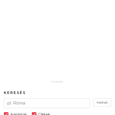
KERESÉS
Mehet
Ajánlatok
Cikkek