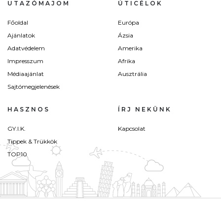
UTAZÓMAJOM
ÚTICÉLOK
Főoldal
Európa
Ajánlatok
Ázsia
Adatvédelem
Amerika
Impresszum
Afrika
Médiaajánlat
Ausztrália
Sajtómegjelenések
HASZNOS
ÍRJ NEKÜNK
GY.I.K.
Kapcsolat
Tippek & Trükkök
TOP10