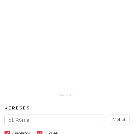
KERESÉS
Mehet
Ajánlatok
Cikkek