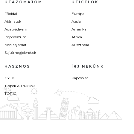
UTAZÓMAJOM
ÚTICÉLOK
Főoldal
Európa
Ajánlatok
Ázsia
Adatvédelem
Amerika
Impresszum
Afrika
Médiaajánlat
Ausztrália
Sajtómegjelenések
HASZNOS
ÍRJ NEKÜNK
GY.I.K.
Kapcsolat
Tippek & Trükkök
TOP10