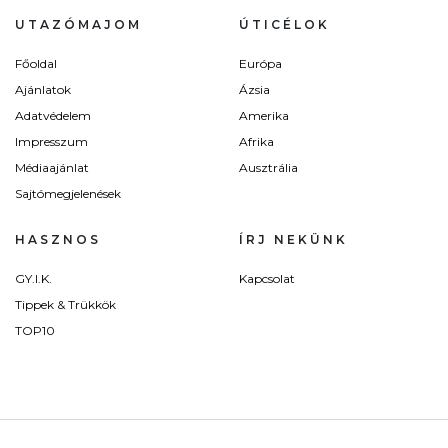
UTAZÓMAJOM
ÚTICÉLOK
Főoldal
Európa
Ajánlatok
Ázsia
Adatvédelem
Amerika
Impresszum
Afrika
Médiaajánlat
Ausztrália
Sajtómegjelenések
HASZNOS
ÍRJ NEKÜNK
GY.I.K.
Kapcsolat
Tippek & Trükkök
TOP10