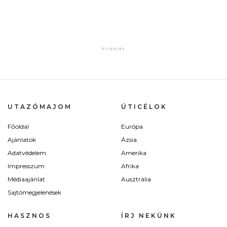
UTAZÓMAJOM
ÚTICÉLOK
Főoldal
Európa
Ajánlatok
Ázsia
Adatvédelem
Amerika
Impresszum
Afrika
Médiaajánlat
Ausztrália
Sajtómegjelenések
HASZNOS
ÍRJ NEKÜNK