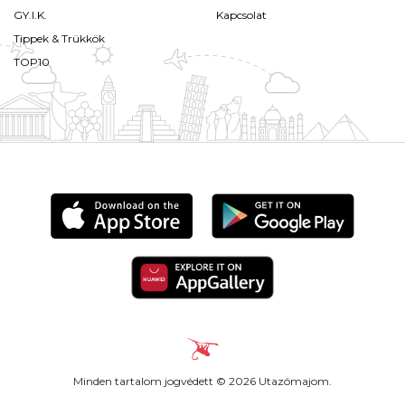
GY.I.K.
Kapcsolat
Tippek & Trükkök
TOP10
Minden tartalom jogvédett © 2026 Utazómajom.