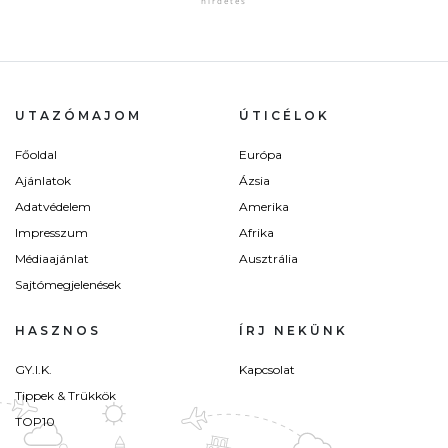
UTAZÓMAJOM
ÚTICÉLOK
Főoldal
Európa
Ajánlatok
Ázsia
Adatvédelem
Amerika
Impresszum
Afrika
Médiaajánlat
Ausztrália
Sajtómegjelenések
HASZNOS
ÍRJ NEKÜNK
GY.I.K.
Kapcsolat
Tippek & Trükkök
TOP10