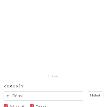
KERESÉS
Mehet
Ajánlatok
Cikkek