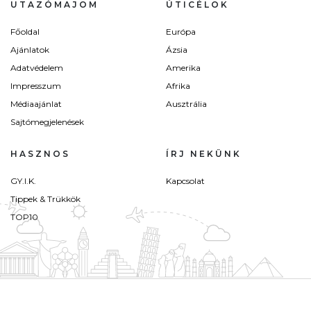
UTAZÓMAJOM
ÚTICÉLOK
Főoldal
Európa
Ajánlatok
Ázsia
Adatvédelem
Amerika
Impresszum
Afrika
Médiaajánlat
Ausztrália
Sajtómegjelenések
HASZNOS
ÍRJ NEKÜNK
GY.I.K.
Kapcsolat
Tippek & Trükkök
TOP10