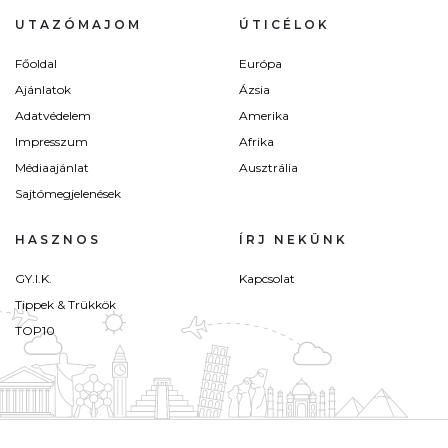
UTAZÓMAJOM
ÚTICÉLOK
Főoldal
Európa
Ajánlatok
Ázsia
Adatvédelem
Amerika
Impresszum
Afrika
Médiaajánlat
Ausztrália
Sajtómegjelenések
HASZNOS
ÍRJ NEKÜNK
GY.I.K.
Kapcsolat
Tippek & Trükkök
TOP10