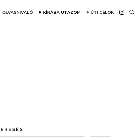
OLVASNIVALÓ
KÍNÁBA UTAZOM
ÚTI CÉLOK
Top 10 látnivalók térképpel
Európa
Tudnivalók az ajánlatok lefoglalásához
Ázsia
Tippek & Trükkök
Amerika
Utazómajom – CitySIM kártya a világutazóknak
Afrika
Interjú
Ausztrália
Élménybeszámolók
Szállodalátogatás
Sajtómegjelenések
KERESÉS