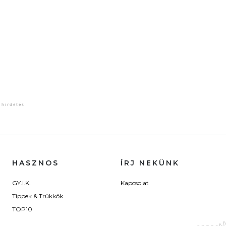
HASZNOS
ÍRJ NEKÜNK
GY.I.K.
Kapcsolat
Tippek & Trükkök
TOP10