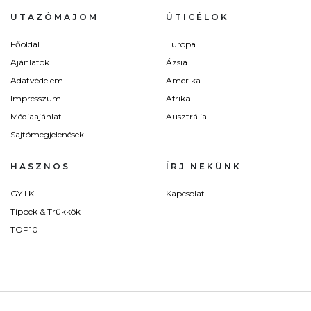
UTAZÓMAJOM
ÚTICÉLOK
Főoldal
Európa
Ajánlatok
Ázsia
Adatvédelem
Amerika
Impresszum
Afrika
Médiaajánlat
Ausztrália
Sajtómegjelenések
HASZNOS
ÍRJ NEKÜNK
GY.I.K.
Kapcsolat
Tippek & Trükkök
TOP10