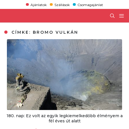
Ajánlatok
Szállások
Csomagajánlat
CÍMKE:
BROMO VULKÁN
180. nap: Ez volt az egyik legkiemelkedőbb élményem a
fél éves út alatt