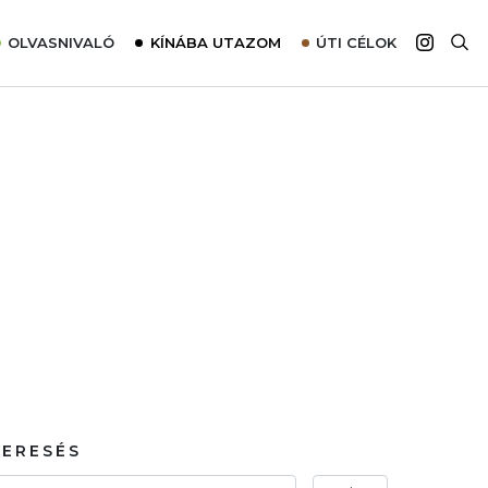
OLVASNIVALÓ
KÍNÁBA UTAZOM
ÚTI CÉLOK
Top 10 látnivalók térképpel
Európa
Tudnivalók az ajánlatok lefoglalásához
Ázsia
Tippek & Trükkök
Amerika
Utazómajom – CitySIM kártya a világutazóknak
Afrika
Interjú
Ausztrália
Élménybeszámolók
Szállodalátogatás
Sajtómegjelenések
KERESÉS