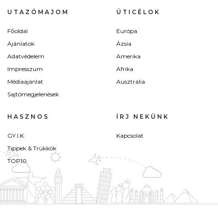
UTAZÓMAJOM
ÚTICÉLOK
Főoldal
Európa
Ajánlatok
Ázsia
Adatvédelem
Amerika
Impresszum
Afrika
Médiaajánlat
Ausztrália
Sajtómegjelenések
HASZNOS
ÍRJ NEKÜNK
GY.I.K.
Kapcsolat
Tippek & Trükkök
TOP10