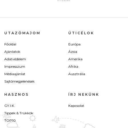
UTAZÓMAJOM
ÚTICÉLOK
Főoldal
Európa
Ajánlatok
Ázsia
Adatvédelem
Amerika
Impresszum
Afrika
Médiaajánlat
Ausztrália
Sajtómegjelenések
HASZNOS
ÍRJ NEKÜNK
GY.I.K.
Kapcsolat
Tippek & Trükkök
TOP10