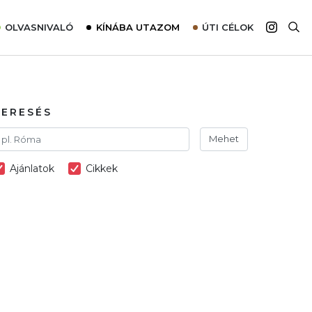
OLVASNIVALÓ
KÍNÁBA UTAZOM
ÚTI CÉLOK
Top 10 látnivalók térképpel
Európa
Tudnivalók az ajánlatok lefoglalásához
Ázsia
Tippek & Trükkök
Amerika
KERESÉS
Utazómajom – CitySIM kártya a világutazóknak
Afrika
Mehet
Interjú
Ausztrália
Ajánlatok
Cikkek
Élménybeszámolók
Szállodalátogatás
Sajtómegjelenések