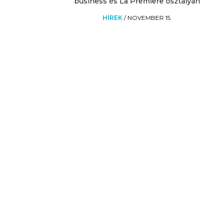
business és La Premiere osztályán
HÍREK
/
NOVEMBER 15.