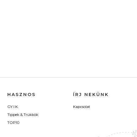
HASZNOS
ÍRJ NEKÜNK
GY.I.K.
Kapcsolat
Tippek & Trükkök
TOP10