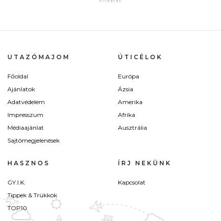
UTAZÓMAJOM
ÚTICÉLOK
Főoldal
Európa
Ajánlatok
Ázsia
Adatvédelem
Amerika
Impresszum
Afrika
Médiaajánlat
Ausztrália
Sajtómegjelenések
HASZNOS
ÍRJ NEKÜNK
GY.I.K.
Kapcsolat
Tippek & Trükkök
TOP10