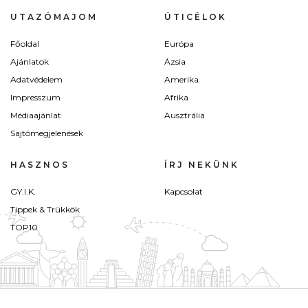
UTAZÓMAJOM
ÚTICÉLOK
Főoldal
Európa
Ajánlatok
Ázsia
Adatvédelem
Amerika
Impresszum
Afrika
Médiaajánlat
Ausztrália
Sajtómegjelenések
HASZNOS
ÍRJ NEKÜNK
GY.I.K.
Kapcsolat
Tippek & Trükkök
TOP10