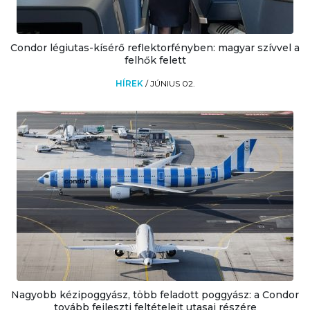
Condor légiutas-kísérő reflektorfényben: magyar szívvel a
felhők felett
HÍREK
/
JÚNIUS 02.
Nagyobb kézipoggyász, több feladott poggyász: a Condor
tovább fejleszti feltételeit utasai részére