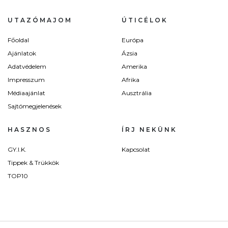
UTAZÓMAJOM
ÚTICÉLOK
Főoldal
Európa
Ajánlatok
Ázsia
Adatvédelem
Amerika
Impresszum
Afrika
Médiaajánlat
Ausztrália
Sajtómegjelenések
HASZNOS
ÍRJ NEKÜNK
GY.I.K.
Kapcsolat
Tippek & Trükkök
TOP10