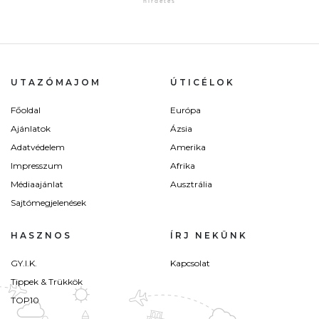
UTAZÓMAJOM
ÚTICÉLOK
Főoldal
Európa
Ajánlatok
Ázsia
Adatvédelem
Amerika
Impresszum
Afrika
Médiaajánlat
Ausztrália
Sajtómegjelenések
HASZNOS
ÍRJ NEKÜNK
GY.I.K.
Kapcsolat
Tippek & Trükkök
TOP10