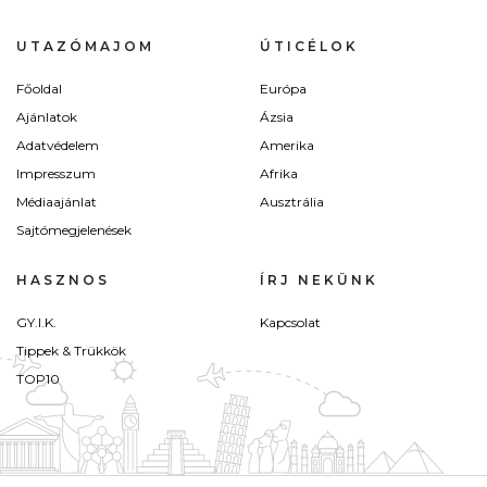
UTAZÓMAJOM
ÚTICÉLOK
Főoldal
Európa
Ajánlatok
Ázsia
Adatvédelem
Amerika
Impresszum
Afrika
Médiaajánlat
Ausztrália
Sajtómegjelenések
HASZNOS
ÍRJ NEKÜNK
GY.I.K.
Kapcsolat
Tippek & Trükkök
TOP10