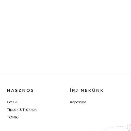
HASZNOS
ÍRJ NEKÜNK
GY.I.K.
Kapcsolat
Tippek & Trükkök
TOP10