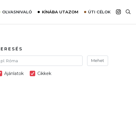
OLVASNIVALÓ
KÍNÁBA UTAZOM
ÚTI CÉLOK
Top 10 látnivalók térképpel
Európa
Tudnivalók az ajánlatok lefoglalásához
Ázsia
Tippek & Trükkök
Amerika
KERESÉS
Utazómajom – CitySIM kártya a világutazóknak
Afrika
Mehet
Interjú
Ausztrália
Ajánlatok
Cikkek
Élménybeszámolók
Szállodalátogatás
Sajtómegjelenések