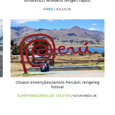
Antarktiszt felfedező tengeri hajóút
HÍREK
/
JÚLIUS 29.
Olvasói élménybeszámoló Peruból, rengeteg
fotóval
ÉLMÉNYBESZÁMOLÓK TŐLETEK
/
NOVEMBER 28.