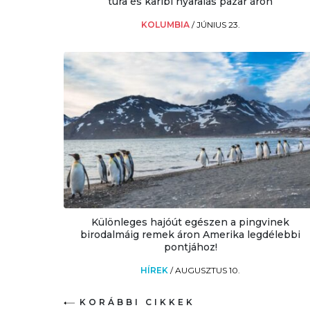
túra és karibi nyaralás pazar áron
KOLUMBIA
/
JÚNIUS 23.
Különleges hajóút egészen a pingvinek
birodalmáig remek áron Amerika legdélebbi
pontjához!
HÍREK
/
AUGUSZTUS 10.
KORÁBBI CIKKEK