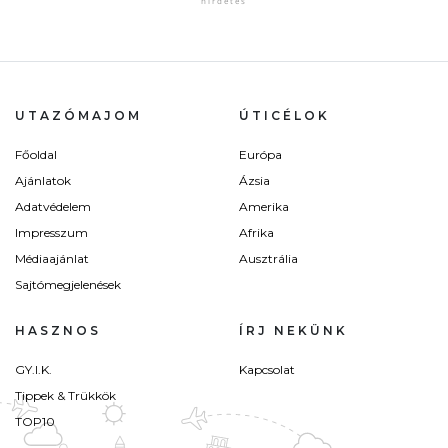
UTAZÓMAJOM
ÚTICÉLOK
Főoldal
Európa
Ajánlatok
Ázsia
Adatvédelem
Amerika
Impresszum
Afrika
Médiaajánlat
Ausztrália
Sajtómegjelenések
HASZNOS
ÍRJ NEKÜNK
GY.I.K.
Kapcsolat
Tippek & Trükkök
TOP10