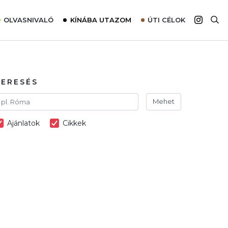
OLVASNIVALÓ
KÍNÁBA UTAZOM
ÚTI CÉLOK
Top 10 látnivalók térképpel
Európa
Tudnivalók az ajánlatok lefoglalásához
Ázsia
Tippek & Trükkök
Amerika
KERESÉS
Utazómajom – CitySIM kártya a világutazóknak
Afrika
Mehet
Interjú
Ausztrália
Ajánlatok
Cikkek
Élménybeszámolók
Szállodalátogatás
Sajtómegjelenések