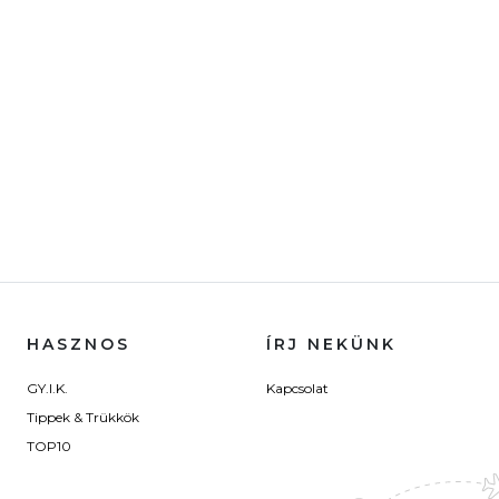
HASZNOS
ÍRJ NEKÜNK
GY.I.K.
Kapcsolat
Tippek & Trükkök
TOP10