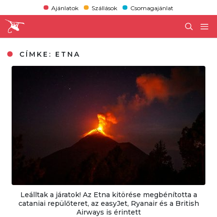
Ajánlatok
Szállások
Csomagajánlat
CÍMKE:
ETNA
Leálltak a járatok! Az Etna kitörése megbénította a
cataniai repülőteret, az easyJet, Ryanair és a British
Airways is érintett