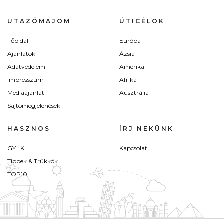
UTAZÓMAJOM
ÚTICÉLOK
Főoldal
Európa
Ajánlatok
Ázsia
Adatvédelem
Amerika
Impresszum
Afrika
Médiaajánlat
Ausztrália
Sajtómegjelenések
HASZNOS
ÍRJ NEKÜNK
GY.I.K.
Kapcsolat
Tippek & Trükkök
TOP10