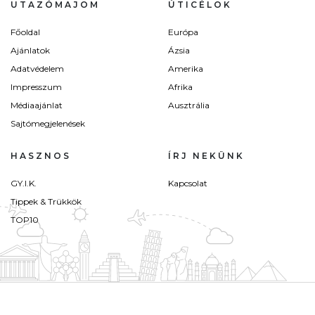
UTAZÓMAJOM
ÚTICÉLOK
Főoldal
Európa
Ajánlatok
Ázsia
Adatvédelem
Amerika
Impresszum
Afrika
Médiaajánlat
Ausztrália
Sajtómegjelenések
HASZNOS
ÍRJ NEKÜNK
GY.I.K.
Kapcsolat
Tippek & Trükkök
TOP10