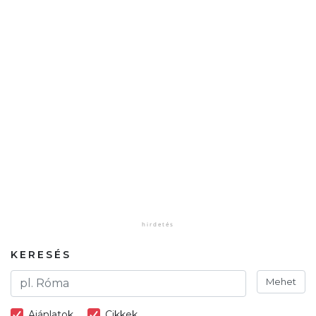
KERESÉS
Mehet
Ajánlatok
Cikkek