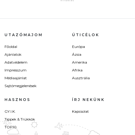
UTAZÓMAJOM
ÚTICÉLOK
Főoldal
Európa
Ajánlatok
Ázsia
Adatvédelem
Amerika
Impresszum
Afrika
Médiaajánlat
Ausztrália
Sajtómegjelenések
HASZNOS
ÍRJ NEKÜNK
GY.I.K.
Kapcsolat
Tippek & Trükkök
TOP10