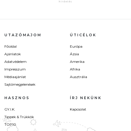
UTAZÓMAJOM
ÚTICÉLOK
Főoldal
Európa
Ajánlatok
Ázsia
Adatvédelem
Amerika
Impresszum
Afrika
Médiaajánlat
Ausztrália
Sajtómegjelenések
HASZNOS
ÍRJ NEKÜNK
GY.I.K.
Kapcsolat
Tippek & Trükkök
TOP10