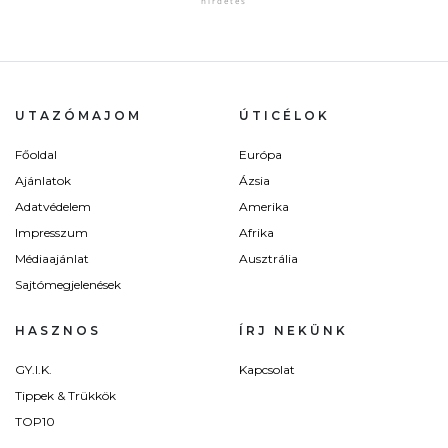
UTAZÓMAJOM
ÚTICÉLOK
Főoldal
Európa
Ajánlatok
Ázsia
Adatvédelem
Amerika
Impresszum
Afrika
Médiaajánlat
Ausztrália
Sajtómegjelenések
HASZNOS
ÍRJ NEKÜNK
GY.I.K.
Kapcsolat
Tippek & Trükkök
TOP10