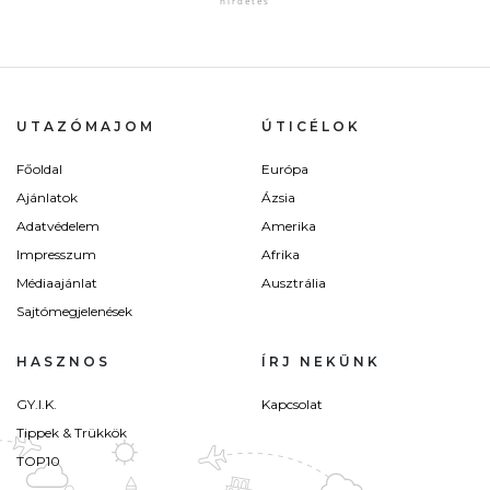
UTAZÓMAJOM
ÚTICÉLOK
Főoldal
Európa
Ajánlatok
Ázsia
Adatvédelem
Amerika
Impresszum
Afrika
Médiaajánlat
Ausztrália
Sajtómegjelenések
HASZNOS
ÍRJ NEKÜNK
GY.I.K.
Kapcsolat
Tippek & Trükkök
TOP10