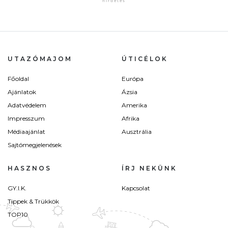
UTAZÓMAJOM
ÚTICÉLOK
Főoldal
Európa
Ajánlatok
Ázsia
Adatvédelem
Amerika
Impresszum
Afrika
Médiaajánlat
Ausztrália
Sajtómegjelenések
HASZNOS
ÍRJ NEKÜNK
GY.I.K.
Kapcsolat
Tippek & Trükkök
TOP10