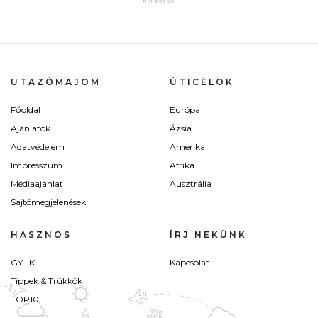
UTAZÓMAJOM
ÚTICÉLOK
Főoldal
Európa
Ajánlatok
Ázsia
Adatvédelem
Amerika
Impresszum
Afrika
Médiaajánlat
Ausztrália
Sajtómegjelenések
HASZNOS
ÍRJ NEKÜNK
GY.I.K.
Kapcsolat
Tippek & Trükkök
TOP10