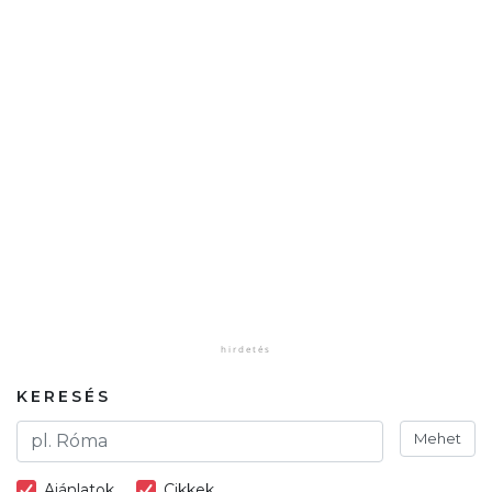
KERESÉS
Mehet
Ajánlatok
Cikkek