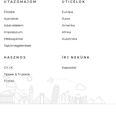
UTAZÓMAJOM
ÚTICÉLOK
Főoldal
Európa
Ajánlatok
Ázsia
Adatvédelem
Amerika
Impresszum
Afrika
Médiaajánlat
Ausztrália
Sajtómegjelenések
HASZNOS
ÍRJ NEKÜNK
GY.I.K.
Kapcsolat
Tippek & Trükkök
TOP10