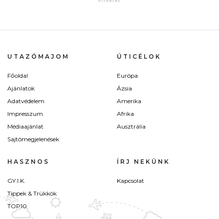
UTAZÓMAJOM
ÚTICÉLOK
Főoldal
Európa
Ajánlatok
Ázsia
Adatvédelem
Amerika
Impresszum
Afrika
Médiaajánlat
Ausztrália
Sajtómegjelenések
HASZNOS
ÍRJ NEKÜNK
GY.I.K.
Kapcsolat
Tippek & Trükkök
TOP10