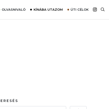
OLVASNIVALÓ
KÍNÁBA UTAZOM
ÚTI CÉLOK
Top 10 látnivalók térképpel
Európa
Tudnivalók az ajánlatok lefoglalásához
Ázsia
Tippek & Trükkök
Amerika
Utazómajom – CitySIM kártya a világutazóknak
Afrika
Interjú
Ausztrália
Élménybeszámolók
Szállodalátogatás
Sajtómegjelenések
KERESÉS