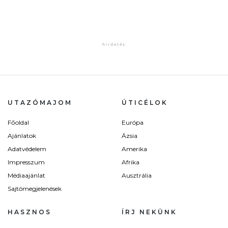
UTAZÓMAJOM
ÚTICÉLOK
Főoldal
Európa
Ajánlatok
Ázsia
Adatvédelem
Amerika
Impresszum
Afrika
Médiaajánlat
Ausztrália
Sajtómegjelenések
HASZNOS
ÍRJ NEKÜNK