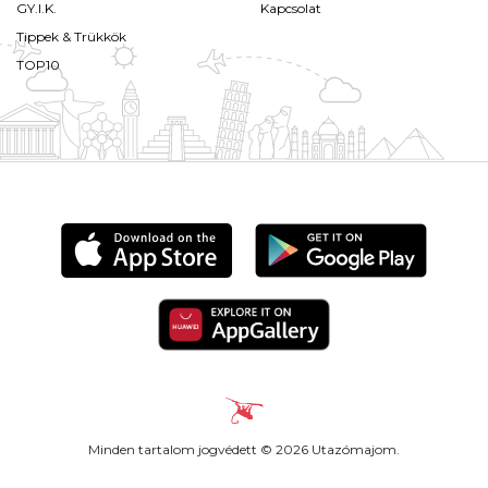
GY.I.K.
Kapcsolat
Tippek & Trükkök
TOP10
Minden tartalom jogvédett © 2026 Utazómajom.