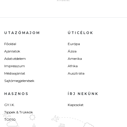
UTAZÓMAJOM
ÚTICÉLOK
Főoldal
Európa
Ajánlatok
Ázsia
Adatvédelem
Amerika
Impresszum
Afrika
Médiaajánlat
Ausztrália
Sajtómegjelenések
HASZNOS
ÍRJ NEKÜNK
GY.I.K.
Kapcsolat
Tippek & Trükkök
TOP10