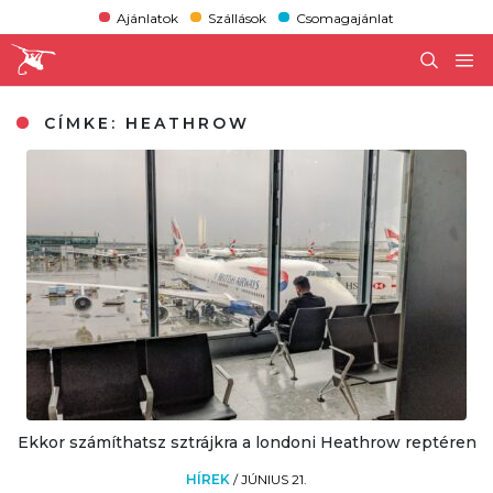
Ajánlatok
Szállások
Csomagajánlat
CÍMKE:
HEATHROW
Ekkor számíthatsz sztrájkra a londoni Heathrow reptéren
HÍREK
/
JÚNIUS 21.