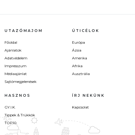
UTAZÓMAJOM
ÚTICÉLOK
Főoldal
Európa
Ajánlatok
Ázsia
Adatvédelem
Amerika
Impresszum
Afrika
Médiaajánlat
Ausztrália
Sajtómegjelenések
HASZNOS
ÍRJ NEKÜNK
GY.I.K.
Kapcsolat
Tippek & Trükkök
TOP10