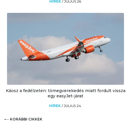
HÍREK
/
JÚLIUS 26.
Káosz a fedélzeten: tömegverekedés miatt fordult vissza
egy easyJet-járat
HÍREK
/
JÚLIUS 24.
KORÁBBI CIKKEK