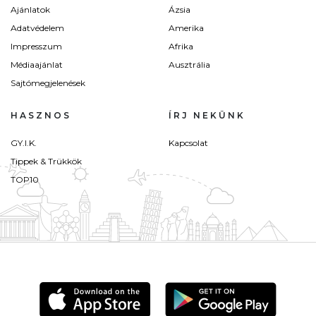
Ajánlatok
Ázsia
Adatvédelem
Amerika
Impresszum
Afrika
Médiaajánlat
Ausztrália
Sajtómegjelenések
HASZNOS
ÍRJ NEKÜNK
GY.I.K.
Kapcsolat
Tippek & Trükkök
TOP10