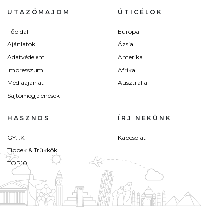
UTAZÓMAJOM
ÚTICÉLOK
Főoldal
Európa
Ajánlatok
Ázsia
Adatvédelem
Amerika
Impresszum
Afrika
Médiaajánlat
Ausztrália
Sajtómegjelenések
HASZNOS
ÍRJ NEKÜNK
GY.I.K.
Kapcsolat
Tippek & Trükkök
TOP10