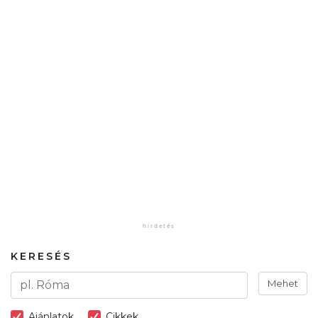
KERESÉS
Mehet
Ajánlatok
Cikkek