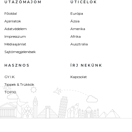
UTAZÓMAJOM
ÚTICÉLOK
Főoldal
Európa
Ajánlatok
Ázsia
Adatvédelem
Amerika
Impresszum
Afrika
Médiaajánlat
Ausztrália
Sajtómegjelenések
HASZNOS
ÍRJ NEKÜNK
GY.I.K.
Kapcsolat
Tippek & Trükkök
TOP10