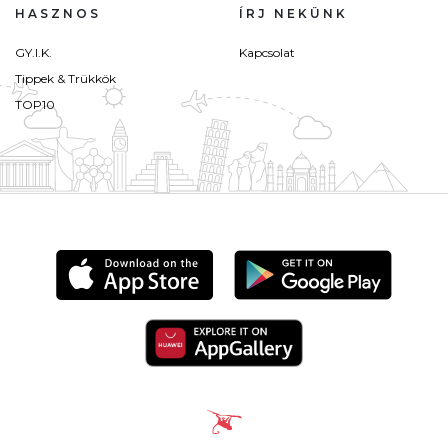
HASZNOS
ÍRJ NEKÜNK
GY.I.K.
Kapcsolat
Tippek & Trükkök
TOP10