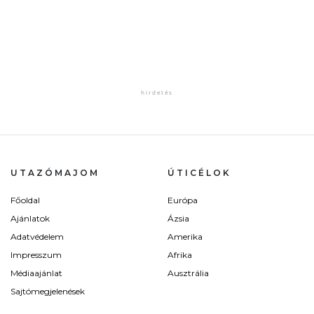
UTAZÓMAJOM
ÚTICÉLOK
Főoldal
Európa
Ajánlatok
Ázsia
Adatvédelem
Amerika
Impresszum
Afrika
Médiaajánlat
Ausztrália
Sajtómegjelenések