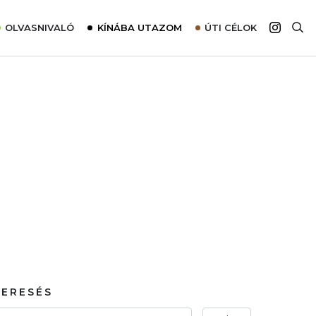
OLVASNIVALÓ
KÍNÁBA UTAZOM
ÚTI CÉLOK
Top 10 látnivalók térképpel
Európa
Tudnivalók az ajánlatok lefoglalásához
Ázsia
Tippek & Trükkök
Amerika
Utazómajom – CitySIM kártya a világutazóknak
Afrika
Interjú
Ausztrália
Élménybeszámolók
Szállodalátogatás
Sajtómegjelenések
KERESÉS