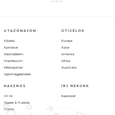
UTAZÓMAJOM
ÚTICÉLOK
Főoldal
Európa
Ajánlatok
Ázsia
Adatvédelem
Amerika
Impresszum
Afrika
Médiaajánlat
Ausztrália
Sajtómegjelenések
HASZNOS
ÍRJ NEKÜNK
GY.I.K.
Kapcsolat
Tippek & Trükkök
TOP10