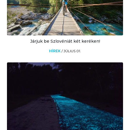
Járjuk be Szlovéniát két keréken!
HÍREK
/
JÚLIUS 01.