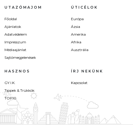
UTAZÓMAJOM
ÚTICÉLOK
Főoldal
Európa
Ajánlatok
Ázsia
Adatvédelem
Amerika
Impresszum
Afrika
Médiaajánlat
Ausztrália
Sajtómegjelenések
HASZNOS
ÍRJ NEKÜNK
GY.I.K.
Kapcsolat
Tippek & Trükkök
TOP10