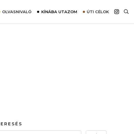
OLVASNIVALÓ
KÍNÁBA UTAZOM
ÚTI CÉLOK
Top 10 látnivalók térképpel
Európa
Tudnivalók az ajánlatok lefoglalásához
Ázsia
Tippek & Trükkök
Amerika
Utazómajom – CitySIM kártya a világutazóknak
Afrika
Interjú
Ausztrália
Élménybeszámolók
Szállodalátogatás
Sajtómegjelenések
KERESÉS