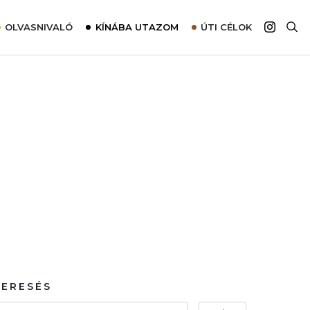
OLVASNIVALÓ
KÍNÁBA UTAZOM
ÚTI CÉLOK
Top 10 látnivalók térképpel
Európa
Tudnivalók az ajánlatok lefoglalásához
Ázsia
Tippek & Trükkök
Amerika
Utazómajom – CitySIM kártya a világutazóknak
Afrika
Interjú
Ausztrália
Élménybeszámolók
Szállodalátogatás
Sajtómegjelenések
KERESÉS