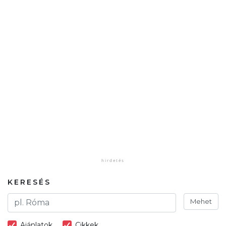
KERESÉS
Mehet
Ajánlatok
Cikkek