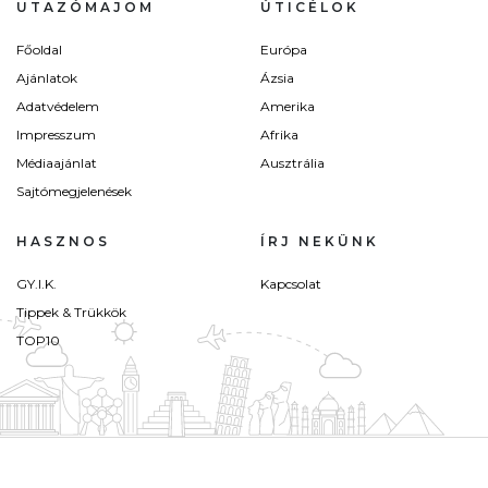
UTAZÓMAJOM
ÚTICÉLOK
Főoldal
Európa
Ajánlatok
Ázsia
Adatvédelem
Amerika
Impresszum
Afrika
Médiaajánlat
Ausztrália
Sajtómegjelenések
HASZNOS
ÍRJ NEKÜNK
GY.I.K.
Kapcsolat
Tippek & Trükkök
TOP10