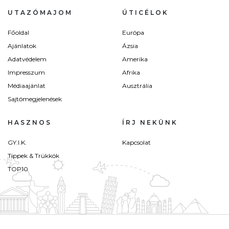
UTAZÓMAJOM
ÚTICÉLOK
Főoldal
Európa
Ajánlatok
Ázsia
Adatvédelem
Amerika
Impresszum
Afrika
Médiaajánlat
Ausztrália
Sajtómegjelenések
HASZNOS
ÍRJ NEKÜNK
GY.I.K.
Kapcsolat
Tippek & Trükkök
TOP10