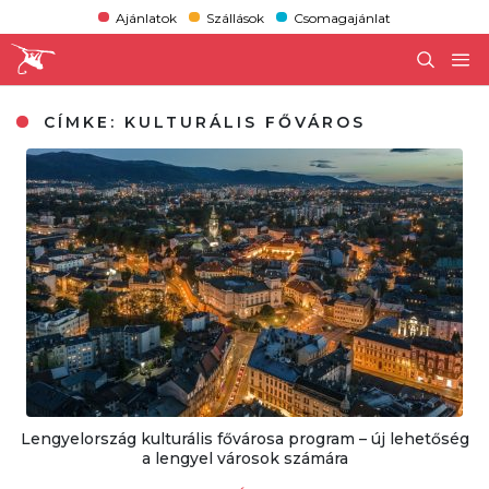
Ajánlatok
Szállások
Csomagajánlat
CÍMKE:
KULTURÁLIS FŐVÁROS
Lengyelország kulturális fővárosa program – új lehetőség
a lengyel városok számára