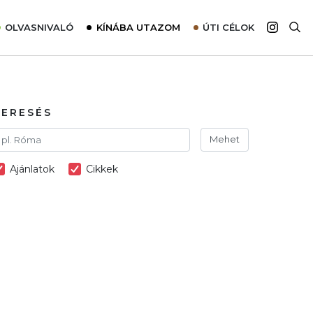
OLVASNIVALÓ
KÍNÁBA UTAZOM
ÚTI CÉLOK
Top 10 látnivalók térképpel
Európa
Tudnivalók az ajánlatok lefoglalásához
Ázsia
Tippek & Trükkök
Amerika
KERESÉS
Utazómajom – CitySIM kártya a világutazóknak
Afrika
Mehet
Interjú
Ausztrália
Ajánlatok
Cikkek
Élménybeszámolók
Szállodalátogatás
Sajtómegjelenések