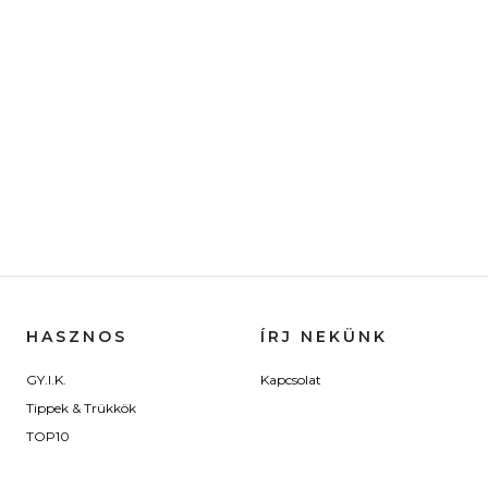
HASZNOS
ÍRJ NEKÜNK
GY.I.K.
Kapcsolat
Tippek & Trükkök
TOP10