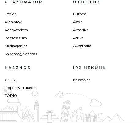
UTAZÓMAJOM
ÚTICÉLOK
Főoldal
Európa
Ajánlatok
Ázsia
Adatvédelem
Amerika
Impresszum
Afrika
Médiaajánlat
Ausztrália
Sajtómegjelenések
HASZNOS
ÍRJ NEKÜNK
GY.I.K.
Kapcsolat
Tippek & Trükkök
TOP10