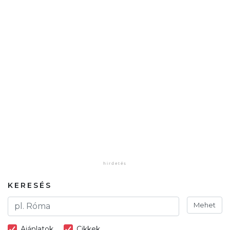
KERESÉS
Mehet
Ajánlatok
Cikkek